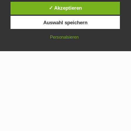
✓ Akzeptieren
Auswahl speichern
© 2026 Schumacher Verfahrenstechnik GmbH – Alle Rechte
vorbehalten
Personalsieren